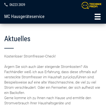
06223 2839
MC Hausgeräteservice
Aktuelles
Kostenloser Stromfresser-Check!
Ärgern Sie sich auch über steigende Stromkosten? Als
Fachhändler weiß ich aus Erfahrung, dass diese oftmals auf
versteckte Stromfresser im Haushalt zurückzuführen sind.
Beispielsweise auf eine alte Waschmaschine, die viel zu viel
Strom verschleudert. Oder ein Fernseher, der sich aufheizt wie
ein Backofen.
Gerne komme ich zu Ihnen nach Hause und ermittle den
Stromverbrauch Ihrer Haushaltsgeräte und