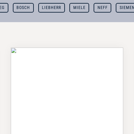
EG
BOSCH
LIEBHERR
MIELE
NEFF
SIEME