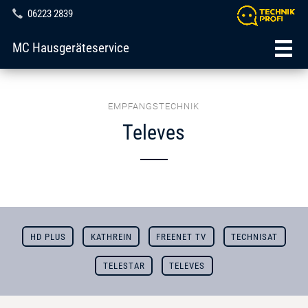
06223 2839
MC Hausgeräteservice
EMPFANGSTECHNIK
Televes
HD PLUS
KATHREIN
FREENET TV
TECHNISAT
TELESTAR
TELEVES